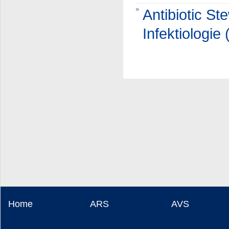
Antibiotic St
Infektiologie
Home
ARS
AVS