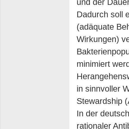
und der Dauer
Dadurch soll e
(adäquate Beh
Wirkungen) ve
Bakterienpopu
minimiert wer
Herangehenswe
in sinnvoller 
Stewardship 
In der deutsch
rationaler An