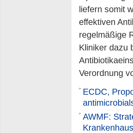
liefern somit
effektiven An
regelmäßige R
Kliniker dazu 
Antibiotikaein
Verordnung von
ECDC, Propos
antimicrobia
AWMF: Strate
Krankenhau