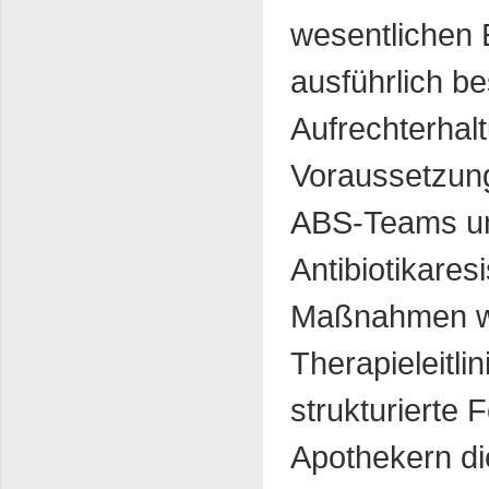
wesentlichen
ausführlich b
Aufrechterhal
Voraussetzunge
ABS-Teams und
Antibiotikares
Maßnahmen wie
Therapieleitli
strukturierte
Apothekern die