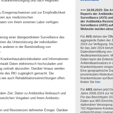
der Krankenversorgung und nach Regionen
+++ 18.09.2025: Die An
zu Erregernachweisen und zur Empfindlichkeit
Reports der Antibioti
roben aus medizinischen
Surveillance (AVS) und
der Antibiotika-Resist
aten von ihrem externen Labor verfügen.
Surveillance (ARS) au
Webseite wurden aktual
Für
AVS
stehen der Öffe
erung einer übergeordneten Surveillance des
aggregierte Daten der 
nen die Unterstützung der individuellen
2024 zur Verfügung. Di
 anderen in der Bereitstellung von
für das Jahr 2024 beruh
.
Datenübermittlung von
Akutkrankenhäusern. Mit
Krankenhausaktivitätsdaten und Informationen
Daten kann die Entwick
Antibiotikaeinsatzes in
erlaubt Daten elektronisch hochzuladen und
Krankenhäusern eingeo
g zeitnah abzurufen. Darüber hinaus werden
Eine geographische Dar
seite des RKI zugänglich gemacht. Die
prozentualen Abdeckun
ie auch Rehabilitationseinrichtungen offen.
Krankenhäuser auf Bu
finden Sie
hier
.
Für
ARS
stehen jetzt Da
 dem Ziel, Daten zu Antibiotika-Verbrauch und
Jahre 2008-2024 zur V
Für das Berichtsjahr 20
setzlichen Vorgaben und ihrem Antibiotic-
Daten aus 965 Einricht
stationären Versorgung 
762 Allgemeine Kranke
n und Resistenzen definierter Erreger. Darüber
entspricht einer covera